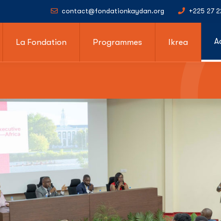
contact@fondationkaydan.org
+225 27 2
A
La Fondation
Programmes
Ikrea