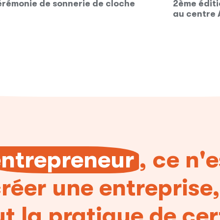
 sonnerie de cloche
2ème édition des festi
au centre Abel de Gr
entrepreneur
, ce n'
réer une entreprise,
t la pratique de ce