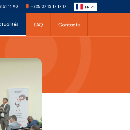
2 51 11 90
+225 07 13 17 17 17
FR
ctualités
FAQ
Contacts