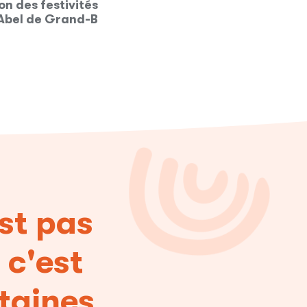
vités de Noël
1ère édition des festivités de N
and-Bassam
au centre Abel de Grand Bass
est pas
 c'est
rtaines