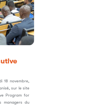
cutive
di 18 novembre,
isé, sur le site
ive Program for
es managers du