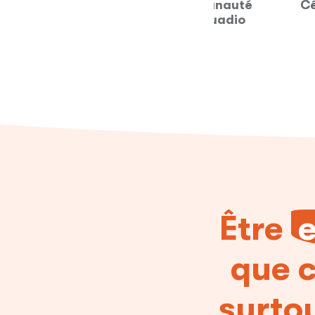
'un collège à la communauté
Cérémonie de
ungassou par Alain Kouadio
Être
que c
surtou