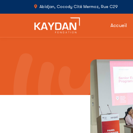
Abidjan, Cocody Cité Mermoz, Rue C29
Accueil