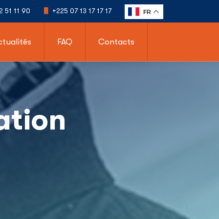
2 51 11 90
+225 07 13 17 17 17
FR
ctualités
FAQ
Contacts
ation