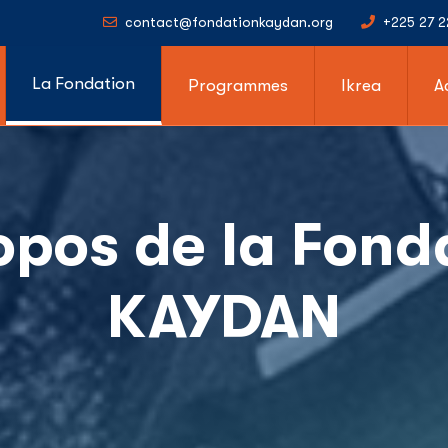
contact@fondationkaydan.org
+225 27 2
La Fondation
Programmes
Ikrea
A
opos de la Fond
KAYDAN